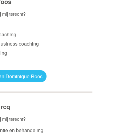
Roos
j mij terecht?
coaching
Business coaching
ing
 van Dominique Roos
urcq
j mij terecht?
ntie en behandeling