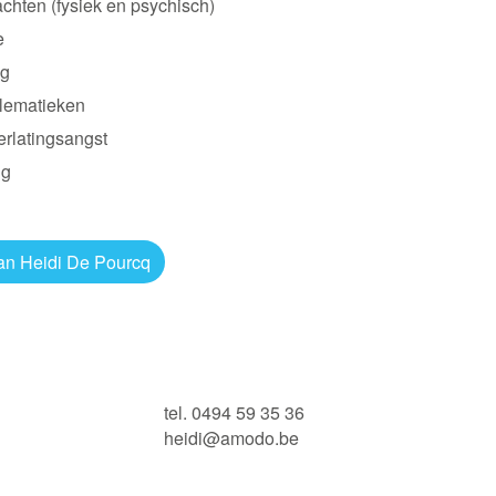
achten (fysiek en psychisch)
e
ng
lematieken
erlatingsangst
ng
van Heidi De Pourcq
tel. 0494 59 35 36
heidi@amodo.be