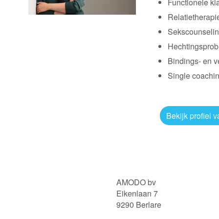
Functionele kl
Relatietherapi
Sekscounseli
Hechtingsprob
Bindings- en v
Single coachi
Bekijk profiel 
AMODO bv
Eikenlaan 7
9290 Berlare