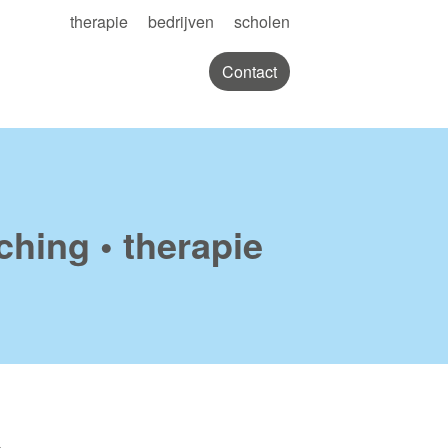
therapie
bedrijven
scholen
Contact
ching • therapie